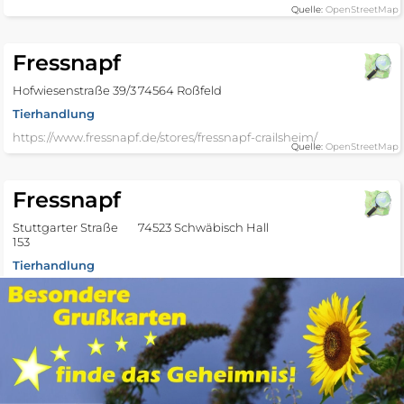
Quelle:
OpenStreetMap
Fressnapf
Hofwiesenstraße 39/3
74564 Roßfeld
Tierhandlung
https://www.fressnapf.de/stores/fressnapf-crailsheim/
Quelle:
OpenStreetMap
Fressnapf
Stuttgarter Straße
74523 Schwäbisch Hall
153
Tierhandlung
Quelle:
OpenStreetMap
Kontakt
Impressum
Nutzungsbedingungen
Datenschutz
Tierhandlung in benachbarten