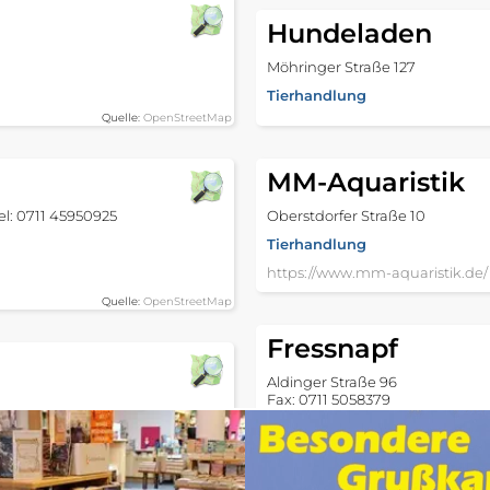
Hundeladen
Möhringer Straße 127
Tierhandlung
Quelle:
OpenStreetMap
MM-Aquaristik
el: 0711 45950925
Oberstdorfer Straße 10
Tierhandlung
https://www.mm-aquaristik.de/
Quelle:
OpenStreetMap
Fressnapf
Aldinger Straße 96
Fax: 0711 5058379
Tierhandlung
https://www.fressnapf.de/maer
Quelle:
OpenStreetMap