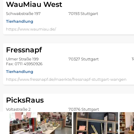
WauMiau West
Schwabstraße 197
70193 Stuttgart
Tierhandlung
https://www.waumiau.de/
Fressnapf
Ulmer Straße 199
70327 Stuttgart
T
Fax: 0711 45950926
Tierhandlung
https://www.fressnapf.de/maerkte/fressnapf-stuttgart-wangen
PicksRaus
Voltastraße 2
70376 Stuttgart
Tierhandlung
http://www.josera-partner.de/heimtierland-cannstatt