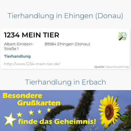
Tierhandlung in Ehingen (Donau)
1234 MEIN TIER
Albert-Einstein-
89584 Ehingen (Donau)
Straße 1
Tierhandlung
http://www.1234-mein-tier.de/
Quelle:
OpenStreetMap
Tierhandlung in Erbach
Fressnapf
Heinrich-Hammer-
89155 Erbach
Straße 17/5
Tierhandlung
Quelle:
OpenStreetMap