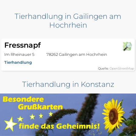
Tierhandlung in Gailingen am
Hochrhein
Fressnapf
Im Rheinauer 5
78262 Gailingen am Hochrhein
Tierhandlung
Quelle:
OpenStreetMap
Tierhandlung in Konstanz
Baur und die Tiere
Reichenaustraße 36
78467 Konstanz
Tierhandlung
Quelle:
OpenStreetMap