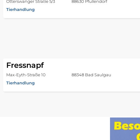
Otterswanger Straße 5/3
88630 Pfullendorf
Tierhandlung
Fressnapf
Max-Eyth-Straße 10
88348 Bad Saulgau
Tierhandlung
Fressnapf