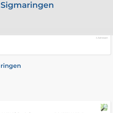
s Sigmaringen
4 Adressen
aringen