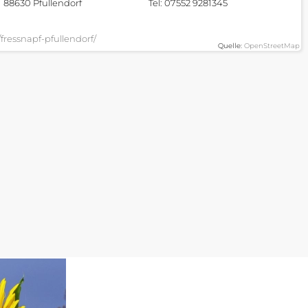
88630 Pfullendorf
Tel: 07552 9281345
fressnapf-pfullendorf/
Quelle:
OpenStreetMap